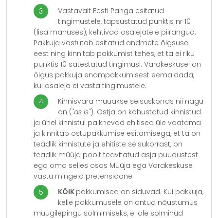
Vastavalt Eesti Panga esitatud
tingimustele, täpsustatud punktis nr 10
(lisa manuses), kehtivad osalejatele piirangud.
Pakkuja vastutab esitatud andmete õigsuse
eest ning kinnitab pakkumist tehes, et ta ei riku
punktis 10 sätestatud tingimusi. Varakeskusel on
õigus pakkuja enampakkumisest eemaldada,
kui osaleja ei vasta tingimustele.
Kinnisvara müüakse seisuskorras nii nagu
on (
"as is"
). Ostja on kohustatud kinnistud
ja ühel kinnistul paiknevad ehitised üle vaatama
ja kinnitab ostupakkumise esitamisega, et ta on
teadlik kinnistute ja ehitiste seisukorrast, on
teadlik müüja poolt teavitatud asja puudustest
ega oma selles osas Müüja ega Varakeskuse
vastu mingeid pretensioone.
KÕIK
pakkumised on siduvad. Kui pakkuja,
kelle pakkumusele on antud nõustumus
müügilepingu sõlmimiseks, ei ole sõlminud