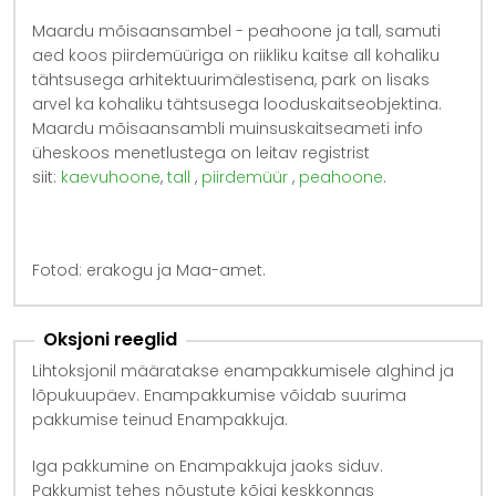
Maardu mõisaansambel - peahoone ja tall, samuti
aed koos piirdemüüriga on riikliku kaitse all kohaliku
tähtsusega arhitektuurimälestisena, park on lisaks
arvel ka kohaliku tähtsusega looduskaitseobjektina.
Maardu mõisaansambli muinsuskaitseameti info
üheskoos menetlustega on leitav registrist
siit:
kaevuhoone
,
tall
,
piirdemüür
,
peahoone
.
Fotod: erakogu ja Maa-amet.
Oksjoni reeglid
Lihtoksjonil määratakse enampakkumisele alghind ja
lõpukuupäev. Enampakkumise võidab suurima
pakkumise teinud Enampakkuja.
Iga pakkumine on Enampakkuja jaoks siduv.
Pakkumist tehes nõustute kõigi keskkonnas