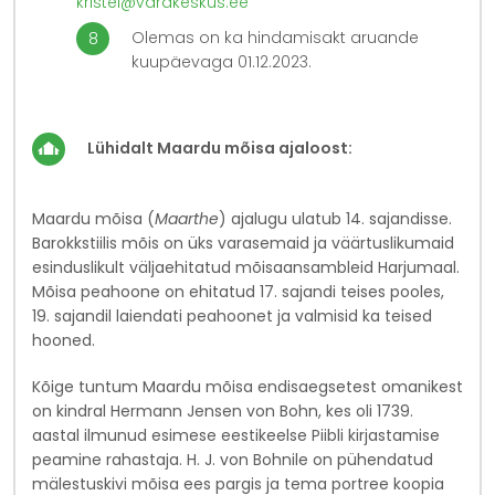
kristel@varakeskus.ee
Olemas on ka hindamisakt aruande
kuupäevaga 01.12.2023.
Lühidalt Maardu mõisa ajaloost:
Maardu mõisa (
Maarthe
) ajalugu ulatub 14. sajandisse.
Barokkstiilis mõis on üks varasemaid ja väärtuslikumaid
esinduslikult väljaehitatud mõisaansambleid Harjumaal.
Mõisa peahoone on ehitatud 17. sajandi teises pooles,
19. sajandil laiendati peahoonet ja valmisid ka teised
hooned.
Kõige tuntum Maardu mõisa endisaegsetest omanikest
on kindral Hermann Jensen von Bohn, kes oli 1739.
aastal ilmunud esimese eestikeelse Piibli kirjastamise
peamine rahastaja. H. J. von Bohnile on pühendatud
mälestuskivi mõisa ees pargis ja tema portree koopia