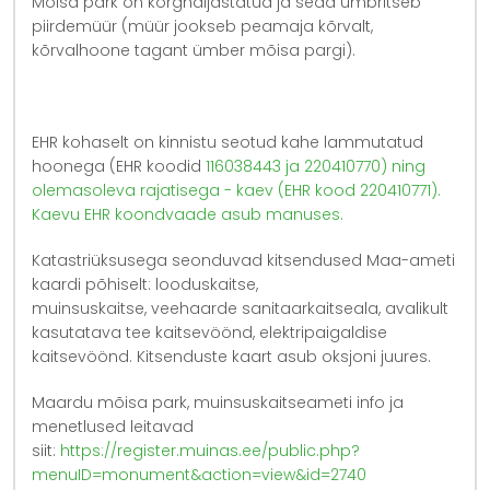
Mõisa park on kõrghaljastatud ja seda ümbritseb
piirdemüür (müür jookseb peamaja kõrvalt,
kõrvalhoone tagant ümber mõisa pargi).
EHR kohaselt on kinnistu seotud kahe lammutatud
hoonega (EHR koodid
116038443 ja
220410770) ning
olemasoleva rajatisega -
kaev (EHR kood 220410771).
Kaevu EHR koondvaade asub manuses.
Katastriüksusega seonduvad kitsendused Maa-ameti
kaardi põhiselt: looduskaitse,
muinsuskaitse, veehaarde sanitaarkaitseala, avalikult
kasutatava tee kaitsevöönd, elektripaigaldise
kaitsevöönd. Kitsenduste kaart asub oksjoni juures.
Maardu mõisa park, muinsuskaitseameti info ja
menetlused leitavad
siit:
https://register.muinas.ee/public.php?
menuID=monument&action=view&id=2740