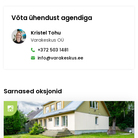
Võta ühendust agendiga
Kristel Tohu
Varakeskus OÜ
+372 503 1481
info@varakeskus.ee
Sarnased oksjonid