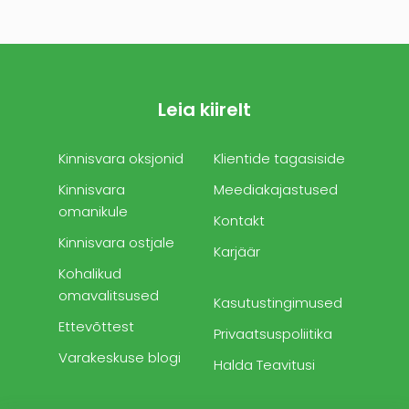
Leia kiirelt
Kinnisvara oksjonid
Klientide tagasiside
Kinnisvara
Meediakajastused
omanikule
Kontakt
Kinnisvara ostjale
Karjäär
Kohalikud
omavalitsused
Kasutustingimused
Ettevõttest
Privaatsuspoliitika
Varakeskuse blogi
Halda Teavitusi