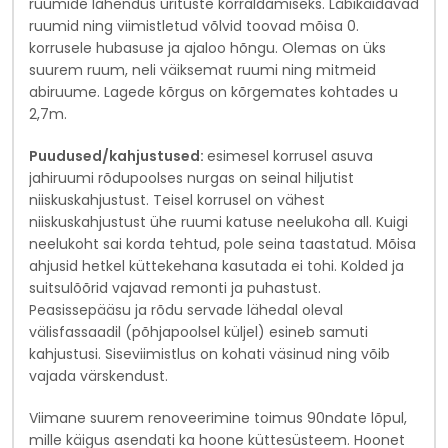
ruumide lahendus ürituste korraldamiseks. Läbikäidavad
ruumid ning viimistletud võlvid toovad mõisa 0.
korrusele hubasuse ja ajaloo hõngu. Olemas on üks
suurem ruum, neli väiksemat ruumi ning mitmeid
abiruume. Lagede kõrgus on kõrgemates kohtades u
2,7m.
Puudused/kahjustused:
esimesel korrusel asuva
jahiruumi rõdupoolses nurgas on seinal hiljutist
niiskuskahjustust. Teisel korrusel on vähest
niiskuskahjustust ühe ruumi katuse neelukoha all. Kuigi
neelukoht sai korda tehtud, pole seina taastatud. Mõisa
ahjusid hetkel küttekehana kasutada ei tohi. Kolded ja
suitsulõõrid vajavad remonti ja puhastust.
Peasissepääsu ja rõdu servade lähedal oleval
välisfassaadil (põhjapoolsel küljel) esineb samuti
kahjustusi. Siseviimistlus on kohati väsinud ning võib
vajada värskendust.
Viimane suurem renoveerimine toimus 90ndate lõpul,
mille käigus asendati ka hoone küttesüsteem. Hoonet