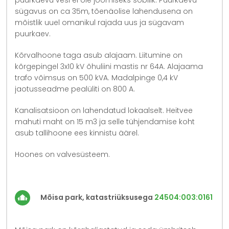
sügavus on ca 35m, tõenäolise lahendusena on
mõistlik uuel omanikul rajada uus ja sügavam
puurkaev.
Kõrvalhoone taga asub alajaam. Liitumine on
kõrgepingel 3x10 kV õhuliini mastis nr 64A. Alajaama
trafo võimsus on 500 kVA. Madalpinge 0,4 kV
jaotusseadme pealüliti on 800 A.
Kanalisatsioon on lahendatud lokaalselt. Heitvee
mahuti maht on 15 m3 ja selle tühjendamise koht
asub tallihoone ees kinnistu äärel.
Hoones on valvesüsteem.
Mõisa park, katastriüksusega
24504:003:0161