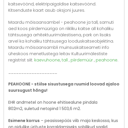
kaitsevöönd, elektripaigaldise kaitsevöönd.
Kitsenduste kaart asub oksjoni juures.
Maardu mõisaansambel - peahoone ja tall, samuti
aed koos piirdemüüriga on riikliku kaitse all kohaliku
tähtsusega arhitektuurimälestisena, park on lisaks
arvel ka kohaliku tähtsusega looduskaitseobjektina.
Maardu mõisaansambli muinsuskaitseameti info
üheskoos menetlustega leitav Kultuurimälestiste
registrist siit:
kaevuhoone
,
tall
,
piirdemüür
,
peahoone
.
___________________
PEAHOONE - stiilse sisustusega ruumid loovad ajaloo
suursugust hõngu!
EHR andmetel on hoone ehitisealune pindala
802m2, suletud netopind 1 503,6 m2.
Esimene korrus
– peasissepääs viib maja keskossa, kus
on pidulike ürituste korraldamiseks sobilikud saalid.