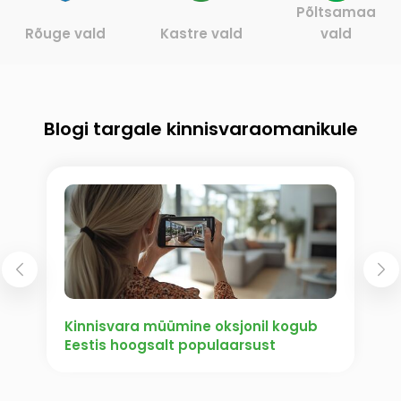
Põltsamaa
Rõuge vald
Kastre vald
vald
Blogi targale kinnisvaraomanikule
Kinnisvara müümine oksjonil kogub
Eestis hoogsalt populaarsust