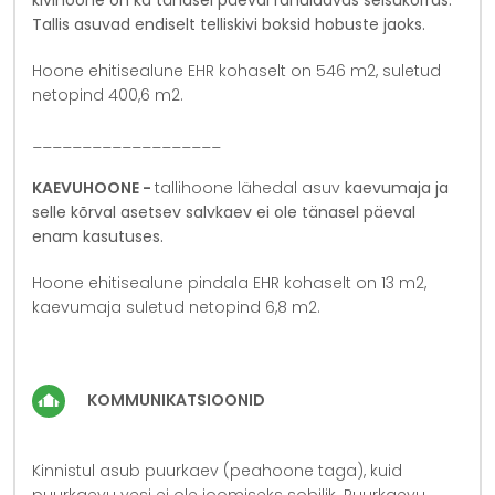
Tallis asuvad endiselt telliskivi boksid hobuste jaoks.
Hoone ehitisealune EHR kohaselt on 546 m2, suletud
netopind 400,6 m2.
___________________
KAEVUHOONE -
tallihoone lähedal asuv
kaevumaja ja
selle kõrval asetsev salvkaev ei ole tänasel päeval
enam kasutuses.
Hoone ehitisealune pindala EHR kohaselt on 13 m2,
kaevumaja suletud netopind 6,8 m2.
KOMMUNIKATSIOONID
Kinnistul asub puurkaev (peahoone taga), kuid
puurkaevu vesi ei ole joomiseks sobilik. Puurkaevu