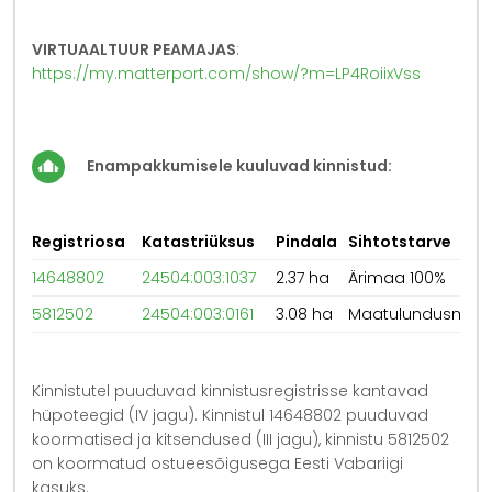
VIRTUAALTUUR PEAMAJAS
:
https://my.matterport.com/show/?m=LP4RoiixVss
Enampakkumisele kuuluvad kinnistud:
Registriosa
Katastriüksus
Pindala
Sihtotstarve
14648802
24504:003:1037
2.37 ha
Ärimaa 100%
5812502
24504:003:0161
3.08 ha
Maatulundusmaa
Kinnistutel puuduvad kinnistusregistrisse kantavad
hüpoteegid (IV jagu). Kinnistul 14648802 puuduvad
koormatised ja kitsendused (III jagu), kinnistu 5812502
on koormatud ostueesõigusega Eesti Vabariigi
kasuks.