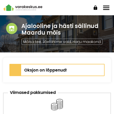
Ajalooline ja hästi säilinud
Maardu mõis
Mõisa tee, Jõelähtme vald, Harju maakond
Oksjon on lõppenud!
Viimased pakkumised