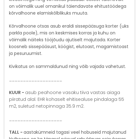
on võimalik uuel omanikul täiendavate ehitustöödega
kõrvalhoone elamiskõlblikuks muuta.
Kõrvalhoone otsas asub eraldi sissepääsuga korter (uks
parkla poole), mis on keskmises korras ja kuhu on
võimalik näiteks tööjõudu ajutiselt majutada. Korter
koosneb sissepääsust, köögist, elutoast, magamistoast
ja pesuruumist.
Kivikatus on sammaldunud ning võib vajada vahetust.
___________________
KUUR -
asub peahoone vasaku tiiva vastas aiaga
piiratud alal. EHR kohaselt ehitisealuse pindalaga 55
m2, suletud netopinnaga 35.9 m2.
___________________
TALL -
aastakümneid tagasi veel hobuseid majutanud
kivihoone on ka tänasel päeval rahuldavas seisukorras.