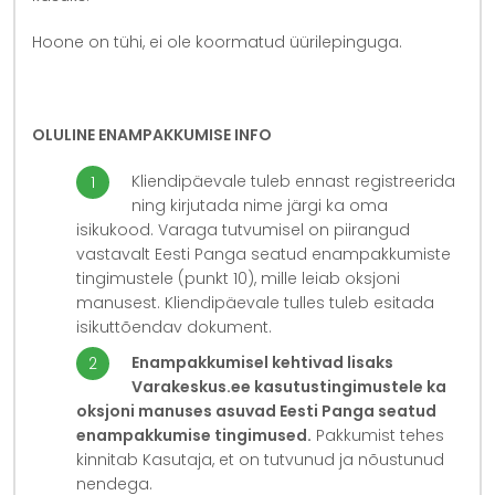
Hoone on tühi, ei ole koormatud üürilepinguga.
OLULINE ENAMPAKKUMISE INFO
Kliendipäevale tuleb ennast registreerida
ning kirjutada nime järgi ka oma
isikukood. Varaga tutvumisel on piirangud
vastavalt Eesti Panga seatud enampakkumiste
tingimustele (punkt 10), mille leiab oksjoni
manusest. Kliendipäevale tulles tuleb esitada
isikuttõendav dokument.
Enampakkumisel kehtivad lisaks
Varakeskus.ee kasutustingimustele ka
oksjoni manuses asuvad Eesti Panga seatud
enampakkumise tingimused.
Pakkumist tehes
kinnitab Kasutaja, et on tutvunud ja nõustunud
nendega.