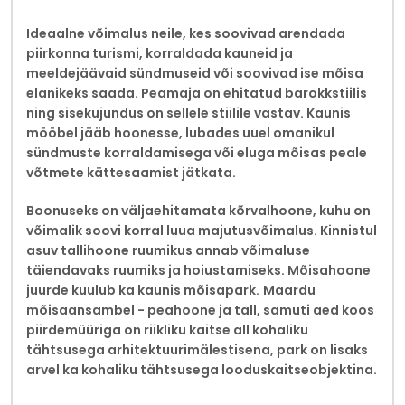
Ideaalne võimalus neile, kes soovivad arendada
piirkonna turismi, korraldada kauneid ja
meeldejäävaid sündmuseid või soovivad ise mõisa
elanikeks saada. Peamaja on ehitatud barokkstiilis
ning sisekujundus on sellele stiilile vastav. Kaunis
mööbel jääb hoonesse, lubades uuel omanikul
sündmuste korraldamisega või eluga mõisas peale
võtmete kättesaamist jätkata.
Boonuseks on väljaehitamata kõrvalhoone, kuhu on
võimalik soovi korral luua majutusvõimalus. Kinnistul
asuv tallihoone ruumikus annab võimaluse
täiendavaks ruumiks ja hoiustamiseks. Mõisahoone
juurde kuulub ka kaunis mõisapark.
Maardu
mõisaansambel - peahoone ja tall, samuti aed koos
piirdemüüriga on riikliku kaitse all kohaliku
tähtsusega arhitektuurimälestisena, park on lisaks
arvel ka kohaliku tähtsusega looduskaitseobjektina.