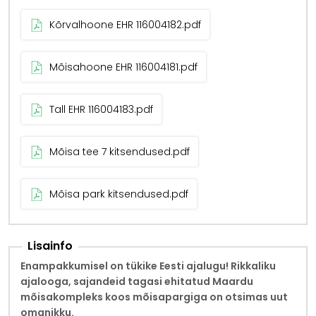
Kõrvalhoone EHR 116004182.pdf
Mõisahoone EHR 116004181.pdf
Tall EHR 116004183.pdf
Mõisa tee 7 kitsendused.pdf
Mõisa park kitsendused.pdf
Lisainfo
Enampakkumisel on tükike Eesti ajalugu! Rikkaliku
ajalooga, sajandeid tagasi ehitatud Maardu
mõisakompleks koos mõisapargiga on otsimas uut
omanikku.