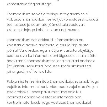
kehtestatud tingimustega.
Enampakkumise võitja tehingust taganemine ei
vabasta enampakkumise võitjat kohustusest tasuda
teenustasu ja saamata jäänud tulu vastavalt
Oksjonipidajaga kokku lepitud tingimustes.
Enampakkumises esitletud informatsioon on
koostatud avalike andmete ja müüja kirjelduste
põhjal. Varakeskus ega müüja ei vastuta objektiga
seotud avaliku informatsiooni õigsuse eest, mistõttu
soovitame enampakkumisel osalejal alati andmeid
(nt kinnistu seisukord looduses, looduskaitselised
piirangud, jms) kontrollida.
Pakkumist tehes kinnitab Enampakkuja, et omab kogu
vajalikku informatsiooni, mida peab vajalikuks Oksjonil
osalemiseks. Tehes pakkumist ilma vajaliku
informatsioonita või esitatud informatsiooni
kontrollimata, lasub kogu vastutus Enampakkujal.