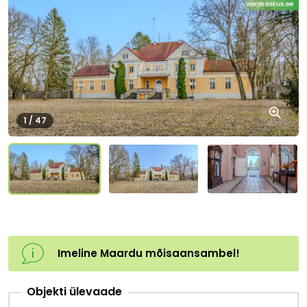
1 / 47
+44
Imeline Maardu mõisaansambel!
Objekti ülevaade