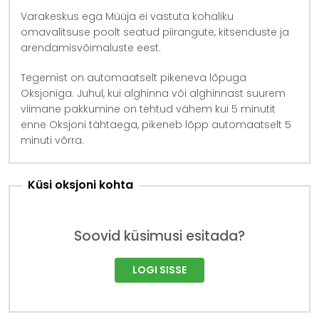
Varakeskus ega Müüja ei vastuta kohaliku
omavalitsuse poolt seatud piirangute, kitsenduste ja
arendamisvõimaluste eest.
Tegemist on automaatselt pikeneva lõpuga
Oksjoniga. Juhul, kui alghinna või alghinnast suurem
viimane pakkumine on tehtud vähem kui 5 minutit
enne Oksjoni tähtaega, pikeneb lõpp automaatselt 5
minuti võrra.
Küsi oksjoni kohta
Soovid küsimusi esitada?
LOGI SISSE