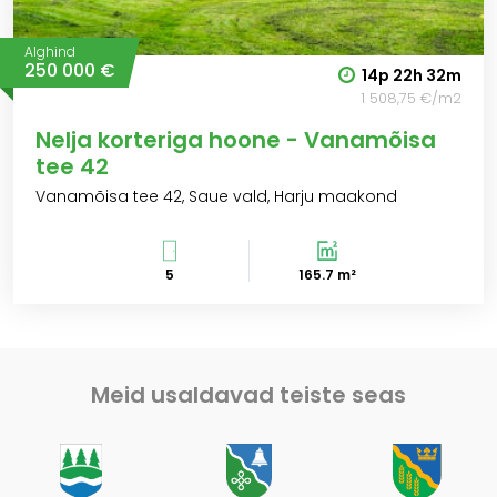
Alghind
250 000 €
14p
22h
32m
1 508,75 €/m2
Nelja korteriga hoone - Vanamõisa
tee 42
Vanamõisa tee 42, Saue vald, Harju maakond
5
165.7 m²
Meid usaldavad teiste seas