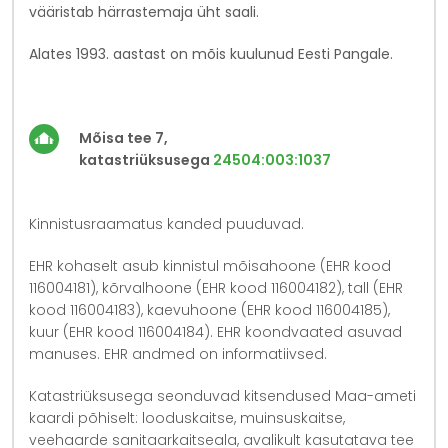
vääristab härrastemaja üht saali.
Alates 1993. aastast on mõis kuulunud Eesti Pangale.
Mõisa tee 7,
katastriüksusega
24504:003:1037
Kinnistusraamatus kanded puuduvad.
EHR kohaselt asub kinnistul mõisahoone (EHR kood
116004181), kõrvalhoone (EHR kood 116004182), tall (EHR
kood 116004183), kaevuhoone (EHR kood 116004185),
kuur (EHR kood 116004184). EHR koondvaated asuvad
manuses. EHR andmed on informatiivsed.
Katastriüksusega seonduvad kitsendused Maa-ameti
kaardi põhiselt: looduskaitse, muinsuskaitse,
veehaarde sanitaarkaitseala, avalikult kasutatava tee