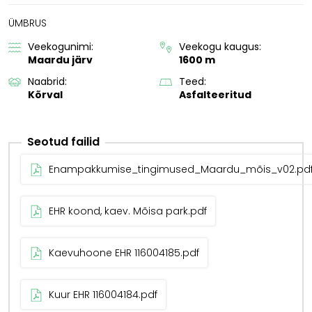
ÜMBRUS
Veekogunimi:
Veekogu kaugus:
Maardu järv
1600 m
Naabrid:
Teed:
Kõrval
Asfalteeritud
Seotud failid
Enampakkumise_tingimused_Maardu_mõis_v02.pd
EHR koond, kaev. Mõisa park.pdf
Kaevuhoone EHR 116004185.pdf
Kuur EHR 116004184.pdf