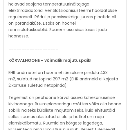
hoiavad soojana temperatuurinäitajaga
elektriradiaatorid. Ventilatsioonisüsteemi hooldatakse
regulaarselt. Rõdul ja peasissekäigu juures plaatide all
on põrandaküte. Lisaks on hoonel
rennisulatuskaablid. Suurem osa sisustusest jääb
hoonesse.
___________________
KÕRVALHOONE – võimalik majutuspaik!
EHR andmetel on hoone ehitiesalune pindala 433
m2, suletud netopind 297 m2 (EHR andmeid ei kajasta
2.korruse suletud netopinda).
Tegemist on peahoone kõrval asuva kahekorruselise
kivihoonega. Ruumiplaneeringu mõttes võiks olla hoone
sobilik näiteks külaliste majutamiseks, kuid ehitustöid
selles suunas alustatud ei ole ja hetkel on maja
elamiskõlbmatu. Ruumid on kõrgete lagedega,
kiviseintega ning viimistlus puudub. Sellest tulenevalt