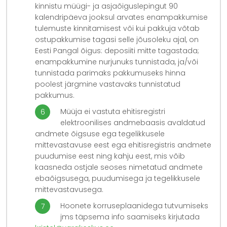
kinnistu müügi- ja asjaõiguslepingut 90
kalendripäeva jooksul arvates enampakkumise
tulemuste kinnitamisest või kui pakkuja võtab
ostupakkumise tagasi selle jõusoleku ajal, on
Eesti Pangal õigus: deposiiti mitte tagastada;
enampakkumine nurjunuks tunnistada, ja/või
tunnistada parimaks pakkumuseks hinna
poolest järgmine vastavaks tunnistatud
pakkumus.
Müüja ei vastuta ehitisregistri
elektroonilises andmebaasis avaldatud
andmete õigsuse ega tegelikkusele
mittevastavuse eest ega ehitisregistris andmete
puudumise eest ning kahju eest, mis võib
kaasneda ostjale seoses nimetatud andmete
ebaõigsusega, puudumisega ja tegelikkusele
mittevastavusega.
Hoonete korruseplaanidega tutvumiseks
jms täpsema info saamiseks kirjutada