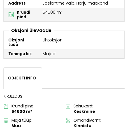
Aadress
Jõelähtme vald, Harju maakond
Krundi
54500 m²
pind
Oksjoni ülevaade
Oksjoni
Lihtoksjon
tüüp
Tehingu liik
Majad
OBJEKTI INFO
KIRJELDUS
Krundi pind:
Seisukord:
54500 m²
Keskmine
Maja tüüp:
Omandivorm:
Muu
Kinnistu