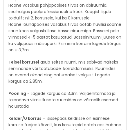
Hoone vasakus põhjapoolses tiivas on abiruumid,
sealhulgas poolprofessionaalne köök. Köögist liigub
toidulift nii 2. korrusele, kui ka 0.korrusele.
Hoone lõunapoolses vasakus tiivas ootab huvilisi soome
saun koos valgusküllase basseiniruumiga. Basseini pole
viimased 4-5 aastat kasutatud. Basseiniruumi juures on
ka väljapääs mõisaparki. Esimese korruse lagede kõrgus
on u 3,7m.
Teisel korrusel
asub seitse ruumi, mis sobivad näiteks
seminaride või töötubade korraldamiseks. Ruumides
on avarad aknad ning naturaalset valgust.
Lagede
kõrgus ca 2,85m.
Pööning
- Lagede kõrgus ca 3,3m. Väljaehitamata ja
täiendava viimistluseta ruumides on võimalik esemed
hoiustada.
Kelder/0 korrus
- sissepääs keldrisse on esimese
korruse fuajee kõrvalt, kus kasutajaid ootab ees hubane