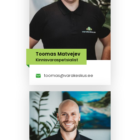
Toomas Matvejev
Kinnisvaraspetsialist
toomas@varakeskus.ee