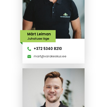
Märt Leiman
Juhatuse liige
+372 5340 8210
mart@varakeskus.ee