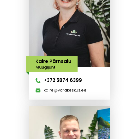
Kaire Pärnsalu
Müügijuht
+372 5874 6399
kaire@varakeskus.ee