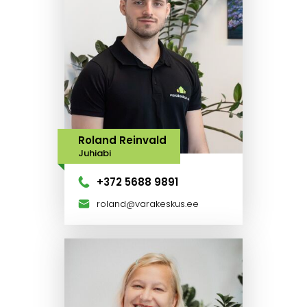
Roland Reinvald
Juhiabi
+372 5688 9891
roland@varakeskus.ee