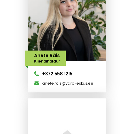
Anete Räis
Kliendihaldur
+372 558 1215
anete.rais@varakeskus.ee