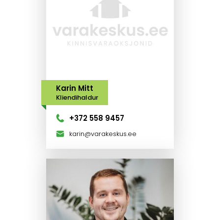
Karin Mitt
Kliendihaldur
+372 558 9457
karin@varakeskus.ee