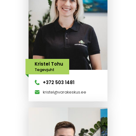
Kristel Tohu
Tegevjuht
+372 503 1481
kristel@varakeskus.ee