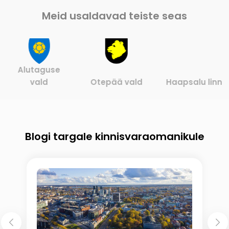
Meid usaldavad teiste seas
Alutaguse
vald
Otepää vald
Haapsalu linn
Blogi targale kinnisvaraomanikule