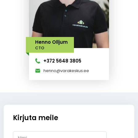
Henno Olljum
CTO
+372 5648 3805
henno@varakeskus.ee
Kirjuta meile