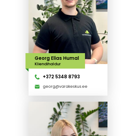
Georg Elias Humal
Kliendihaldur
+372 5348 8793
georg@varakeskus.ee