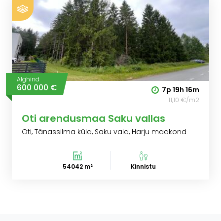
Alghind
600 000 €
7p
19h
16m
11,10 €/m2
Oti arendusmaa Saku vallas
Oti, Tänassilma küla, Saku vald, Harju maakond
54042 m²
Kinnistu