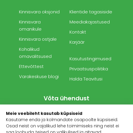
Kinnisvara oksjonid
Klientide tagasiside
Kinnisvara
Meediakajastused
omanikule
Kontakt
Kinnisvara ostjale
Karjäär
Kohalikud
omavalitsused
Kasutustingimused
Ettevõttest
Privaatsuspoliitika
Varakeskuse blogi
Halda Teavitusi
Võta ühendust
Meie veebileht kasutab küpsiseid
Telefon:
+372 503 1481
Kasutame enda ja kolmandate osapoolte küpsiseid.
E-mail:
info@varakeskus.ee
Osad neist on vajalikud lehe toimimiseks ning neist ei
saa loobuda, teised on valikulised ja aitavad