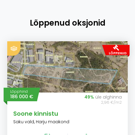
Lõppenud oksjonid
LÕPPENUD
Lõpphind
186 000 €
49%
üle alghinna
2,96 €/m2
Soone kinnistu
Saku vald, Harju maakond