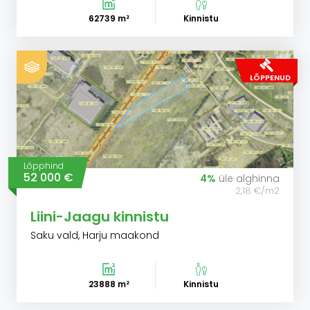
62739 m²
Kinnistu
LÕPPENUD
Lõpphind
52 000 €
4%
üle alghinna
2,18 €/m2
Liini-Jaagu kinnistu
Saku vald, Harju maakond
23888 m²
Kinnistu