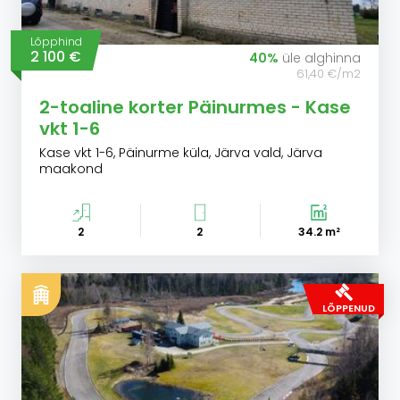
Lõpphind
2 100 €
40%
üle alghinna
61,40 €/m2
2-toaline korter Päinurmes - Kase
vkt 1-6
Kase vkt 1-6, Päinurme küla, Järva vald, Järva
maakond
2
2
34.2 m²
LÕPPENUD