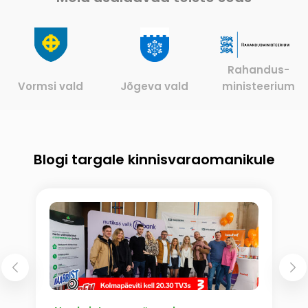
Rahandus-
d
Jõgeva vald
ministeerium
RKIK
Blogi targale kinnisvaraomanikule