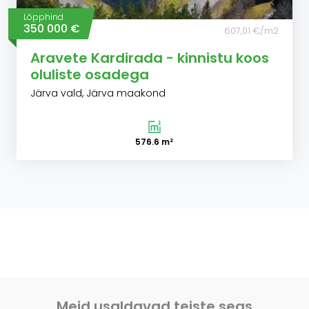
Lõpphind
350 000 €
607,01 €/m2
Aravete Kardirada - kinnistu koos
oluliste osadega
Järva vald, Järva maakond
576.6 m²
Meid usaldavad teiste seas