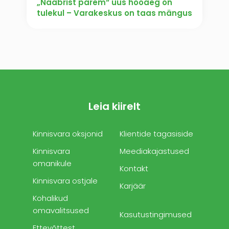
„Naabrist parem“ uus hooaeg on
tulekul – Varakeskus on taas mängus
Leia kiirelt
Kinnisvara oksjonid
Klientide tagasiside
Kinnisvara
Meediakajastused
omanikule
Kontakt
Kinnisvara ostjale
Karjäär
Kohalikud
omavalitsused
Kasutustingimused
Ettevõttest