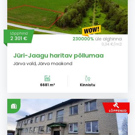
Lõpphind
2 301 €
230000%
üle alghinna
0,34 €/m2
Jüri-Jaagu haritav põllumaa
Järva vald, Järva maakond
6681 m²
Kinnistu
LÕPPENUD