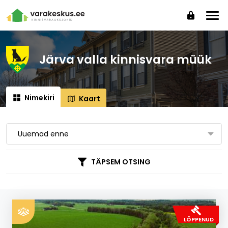
Järva valla kinnisvara müük
Nimekiri
Kaart
Uuemad enne
LÕPPENUD