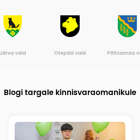
Järva vald
Otepää vald
Põltsamaa v
Blogi targale kinnisvaraomanikule