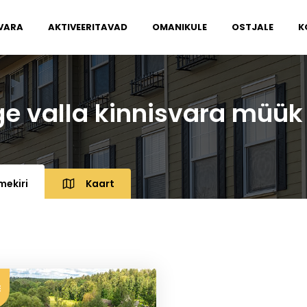
VARA
AKTIVEERITAVAD
OMANIKULE
OSTJALE
K
e valla kinnisvara müük
mekiri
Kaart