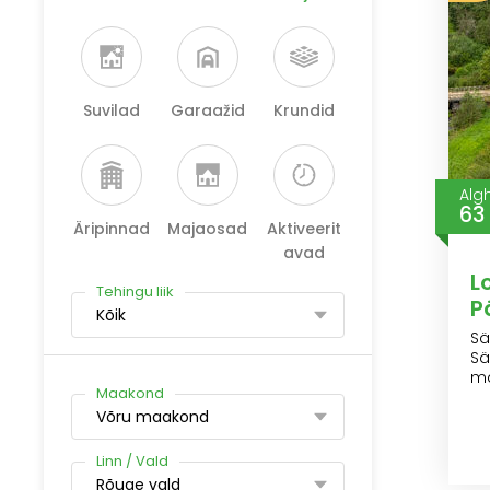
Suvilad
Garaažid
Krundid
Alg
63
Äripinnad
Majaosad
Aktiveerit
avad
L
Tehingu liik
P
Kõik
Sä
Sä
m
Maakond
Võru maakond
Linn / Vald
Rõuge vald