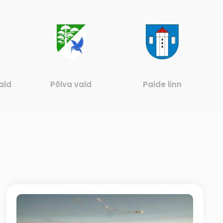
ald
Põlva vald
Paide linn