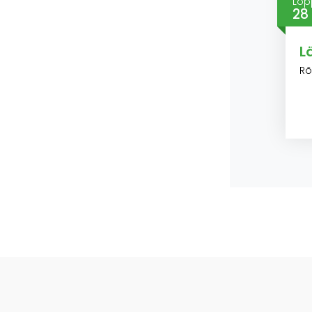
Lõp
28
L
Rõ