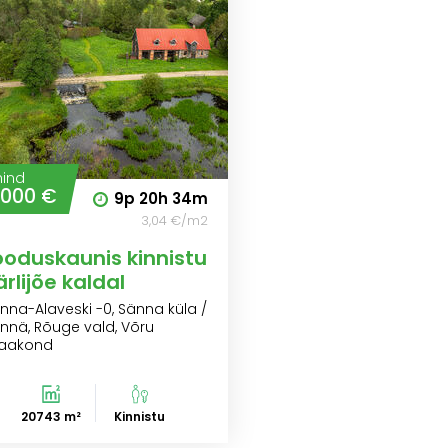
hind
 000 €
9p
20h
34m
3,04 €/m2
ooduskaunis kinnistu
ärlijõe kaldal
nna-Alaveski -0, Sänna küla /
nnä, Rõuge vald, Võru
aakond
20743 m²
Kinnistu