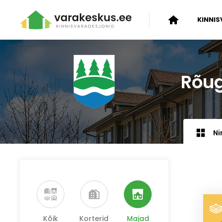
KINNIS
Rõug
Ni
Kõik
Korterid
Majad