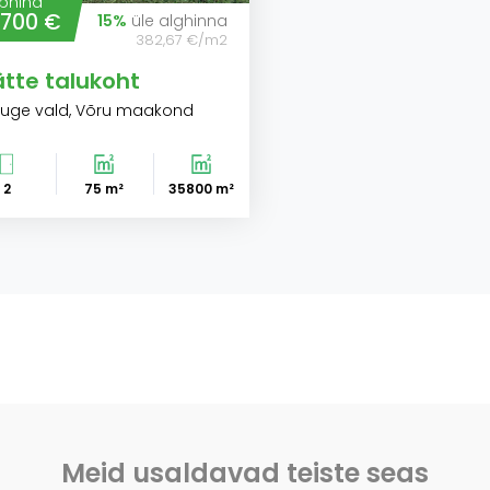
phind
 700 €
15%
üle alghinna
382,67 €/m2
ätte talukoht
uge vald, Võru maakond
2
75 m²
35800 m²
Meid usaldavad teiste seas