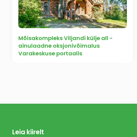
Mõisakompleks Viljandi külje all -
ainulaadne oksjonivõimalus
Varakeskuse portaalis
Leia kiirelt