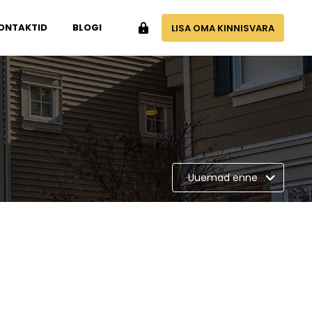
ONTAKTID
BLOGI
LISA OMA KINNISVARA
Uuemad enne