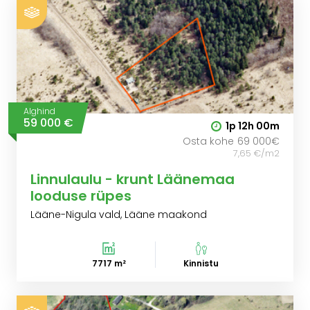
Alghind
59 000 €
1p
12h
00m
Osta kohe
69 000€
7,65 €/m2
Linnulaulu - krunt Läänemaa
looduse rüpes
Lääne-Nigula vald, Lääne maakond
7717 m²
Kinnistu