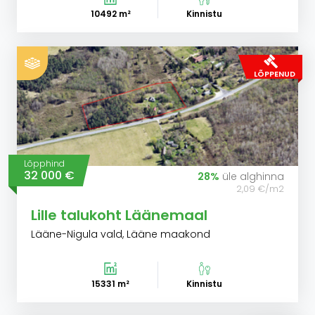
10492 m²
Kinnistu
LÕPPENUD
Lõpphind
32 000 €
28%
üle alghinna
2,09 €/m2
Lille talukoht Läänemaal
Lääne-Nigula vald, Lääne maakond
15331 m²
Kinnistu