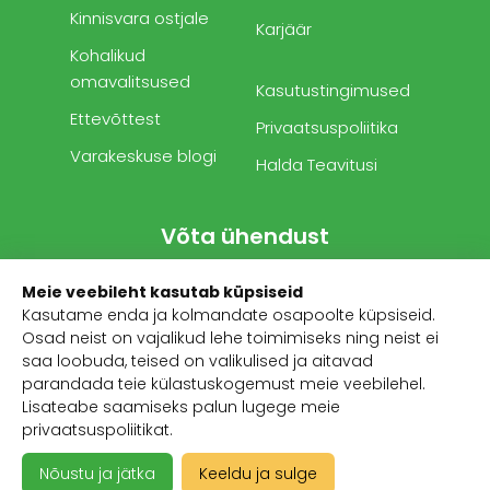
Kinnisvara ostjale
Karjäär
Kohalikud
omavalitsused
Kasutustingimused
Ettevõttest
Privaatsuspoliitika
Varakeskuse blogi
Halda Teavitusi
Võta ühendust
Meie veebileht kasutab küpsiseid
Telefon:
+372 503 1481
Kasutame enda ja kolmandate osapoolte küpsiseid.
E-mail:
info@varakeskus.ee
Osad neist on vajalikud lehe toimimiseks ning neist ei
saa loobuda, teised on valikulised ja aitavad
Turu 34b, 51004 Tartu Eesti
parandada teie külastuskogemust meie veebilehel.
Lisateabe saamiseks palun lugege meie
privaatsuspoliitikat
.
Nõustu ja jätka
Keeldu ja sulge