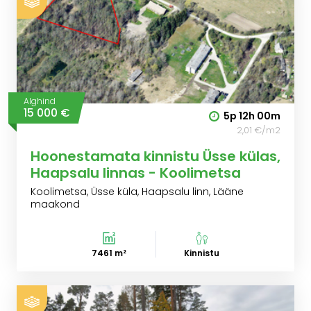
Alghind
15 000 €
5p
12h
00m
2,01 €/m2
Hoonestamata kinnistu Üsse külas,
Haapsalu linnas - Koolimetsa
Koolimetsa, Üsse küla, Haapsalu linn, Lääne
maakond
7461 m²
Kinnistu