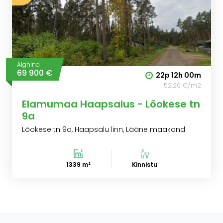
Alghind
69 900 €
22p
12h
00m
52,20 €/m2
Elamumaa Haapsalus - Lõokese tn
9a
Lõokese tn 9a, Haapsalu linn, Lääne maakond
1339 m²
Kinnistu