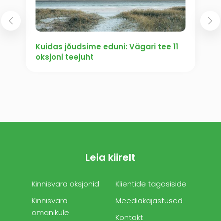
Kuidas jõudsime eduni: Vägari tee 11
oksjoni teejuht
Leia kiirelt
Kinnisvara oksjonid
Klientide tagasiside
Kinnisvara
Meediakajastused
omanikule
Kontakt