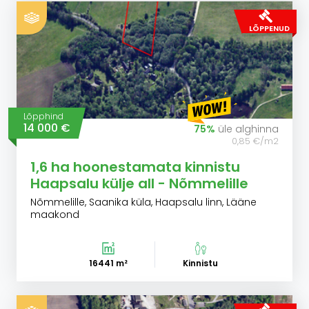
LÕPPENUD
Lõpphind
14 000 €
75%
üle alghinna
0,85 €/m2
1,6 ha hoonestamata kinnistu
Haapsalu külje all - Nõmmelille
Nõmmelille, Saanika küla, Haapsalu linn, Lääne
maakond
16441 m²
Kinnistu