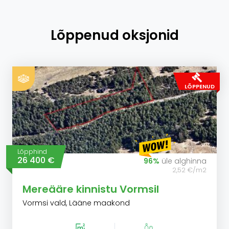
Lõppenud oksjonid
LÕPPENUD
Lõpphind
26 400 €
96%
üle alghinna
2,52 €/m2
Mereääre kinnistu Vormsil
Vormsi vald, Lääne maakond