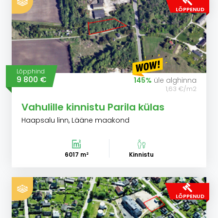
LÕPPENUD
Lõpphind
9 800 €
145%
üle alghinna
1,63 €/m2
Vahulille kinnistu Parila külas
Haapsalu linn, Lääne maakond
6017 m²
Kinnistu
LÕPPENUD