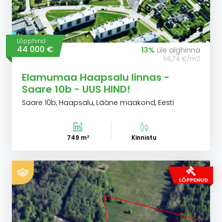
Lõpphind
44 000 €
13%
üle alghinna
58,74 €/m2
Elamumaa Haapsalu linnas -
Saare 10b - UUS HIND!
Saare 10b, Haapsalu, Lääne maakond, Eesti
749 m²
Kinnistu
LÕPPENUD