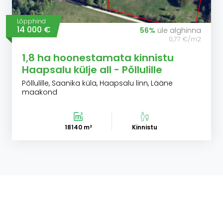
Lõpphind
14 000 €
56%
üle alghinna
0,77 €/m2
1,8 ha hoonestamata kinnistu
Haapsalu külje all - Põllulille
Põllulille, Saanika küla, Haapsalu linn, Lääne
maakond
18140 m²
Kinnistu