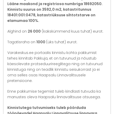
Lääne maakond
ja registriosa numbriga 18692050.
Kinnistu suurus on 3592,0 m2, katastritunnus
18401:001:0478, katastriüksuse sihtotstarve on
elamumaa 100%.
Alghind on
26 000
(kakskümmend kuus tuhat) eurot.
Tagatisraha on
1000
(üks tuhat) eurot.
Varakeskus.ee portaalis kinnistu kohta pakkumist
tehes kinnitab Pakkuja, et on tutvunud ja nõustub
käesolevate protseduurireeglitega ning on tutvunud
kinnistuga ning on teadlik kinnistu seisukorrast ja ei
oma selles osas Haapsalu Linnavalitsusele
pretensioone.
Enne pakkumise tegemist tuleb kindlasti tutvuda ka
manustes oleva Haapsalu linnavalitsuse otsusega.
Kinnistutega tutvumiseks tuleb pöörduda
tööpäevadel Haapsalu Linnavalitsuse linnavara