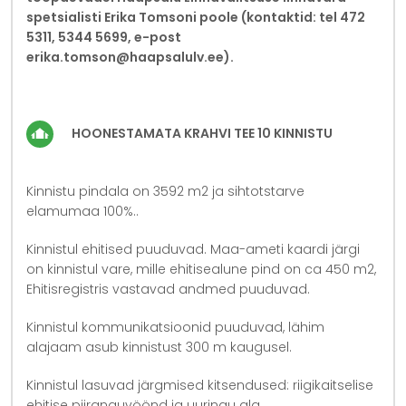
spetsialisti Erika Tomsoni poole (kontaktid: tel 472
5311, 5344 5699, e-post
erika.tomson@haapsalulv.ee).
HOONESTAMATA KRAHVI TEE 10 KINNISTU
Kinnistu pindala on 3592 m2 ja sihtotstarve
elamumaa 100%..
Kinnistul ehitised puuduvad. Maa-ameti kaardi järgi
on kinnistul vare, mille ehitisealune pind on ca 450 m2,
Ehitisregistris vastavad andmed puuduvad.
Kinnistul kommunikatsioonid puuduvad, lähim
alajaam asub kinnistust 300 m kaugusel.
Kinnistul lasuvad järgmised kitsendused: riigikaitselise
ehitise piiranguvöönd ja uuringu ala