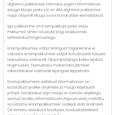
alghinna pakkumise võimalus pigem informatiivse
sisuga Müüja jaoks või on Alla alghinna pakkumise
nupp oksjonilt Müüja soovi korral üldse eemaldatud.
Iga pakkumine on Enampakkuja jaoks siduv.
Pakkumist tehes nõustute kõigi keskkonnas
kehtestatud tingimustega.
Enampakkumise võitja tehingust taganemine ei
vabasta enampakkumise võitjat kohustusest tasuda
teenustasu vastavalt Oksjonipidajaga kokku lepitud
tingimustes. Teenustasu maksmata jätmisel
rakendatakse vastavalt lepingule leppetrahv.
Enampakkumises esitletud informatsioon on
koostatud avalike andmete ja müüja kirjelduste
põhjal. Varakeskus ega müüja ei vastuta objektiga
seotud avaliku informatsiooni õigsuse eest, mistõttu
soovitame enampakkumisel osalejal alati andmeid
(nt kinnistu seisukord looduses, looduskaitselised