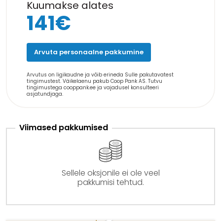
Kuumakse alates
141€
Arvuta personaalne pakkumine
Arvutus on ligikaudne ja võib erineda Sulle pakutavatest
tingimustest. Väikelaenu pakub Coop Pank AS. Tutvu
tingimustega cooppank.ee ja vajadusel konsulteeri
asjatundjaga.
Viimased pakkumised
Sellele oksjonile ei ole veel
pakkumisi tehtud.