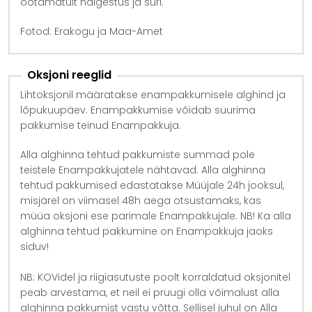
ootamatult haigestus ja suri.
Fotod: Erakogu ja Maa-Amet
Oksjoni reeglid
Lihtoksjonil määratakse enampakkumisele alghind ja
lõpukuupäev. Enampakkumise võidab suurima
pakkumise teinud Enampakkuja.
Alla alghinna tehtud pakkumiste summad pole
teistele Enampakkujatele nähtavad. Alla alghinna
tehtud pakkumised edastatakse Müüjale 24h jooksul,
misjärel on viimasel 48h aega otsustamaks, kas
müüa oksjoni ese parimale Enampakkujale. NB! Ka alla
alghinna tehtud pakkumine on Enampakkuja jaoks
siduv!
NB: KOVidel ja riigiasutuste poolt korraldatud oksjonitel
peab arvestama, et neil ei pruugi olla võimalust alla
alghinna pakkumist vastu võtta. Sellisel juhul on Alla