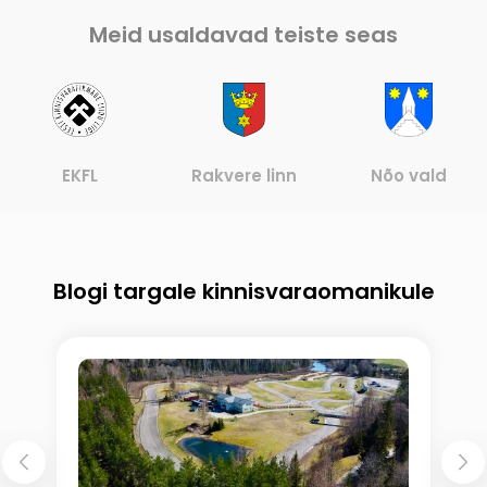
Meid usaldavad teiste seas
Rakvere linn
Nõo vald
Rõuge vald
Blogi targale kinnisvaraomanikule