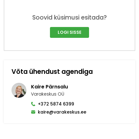
Soovid küsimusi esitada?
LOGI SISSE
Võta ühendust agendiga
Kaire Pärnsalu
Varakeskus OÜ
+372 5874 6399
kaire@varakeskus.ee