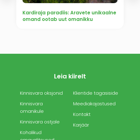
Kardiraja paradiis: Aravete unikaalne
omand ootab uut omanikku
Leia kiirelt
Kinnisvara oksjonid
Klientide tagasiside
Kinnisvara
Meediakajastused
omanikule
Kontakt
Kinnisvara ostjale
Karjäär
Kohalikud
omavalitsused