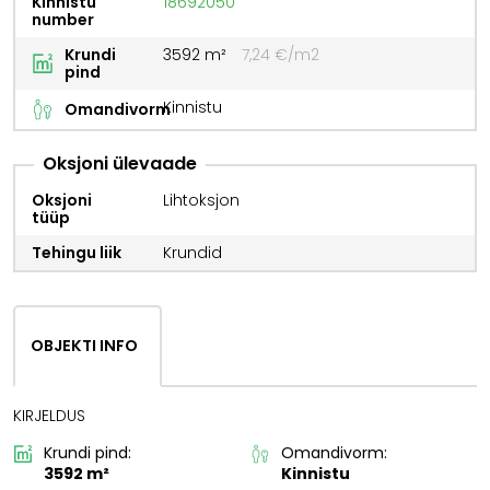
Kinnistu
18692050
number
Krundi
3592 m²
7,24 €/m2
pind
Kinnistu
Omandivorm
Oksjoni ülevaade
Oksjoni
Lihtoksjon
tüüp
Tehingu liik
Krundid
OBJEKTI INFO
KIRJELDUS
Krundi pind:
Omandivorm:
3592 m²
Kinnistu