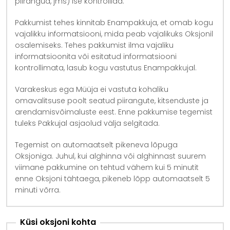
piirangud, jms) ise kontrollida.
Pakkumist tehes kinnitab Enampakkuja, et omab kogu
vajalikku informatsiooni, mida peab vajalikuks Oksjonil
osalemiseks. Tehes pakkumist ilma vajaliku
informatsioonita või esitatud informatsiooni
kontrollimata, lasub kogu vastutus Enampakkujal.
Varakeskus ega Müüja ei vastuta kohaliku
omavalitsuse poolt seatud piirangute, kitsenduste ja
arendamisvõimaluste eest. Enne pakkumise tegemist
tuleks Pakkujal asjaolud välja selgitada.
Tegemist on automaatselt pikeneva lõpuga
Oksjoniga. Juhul, kui alghinna või alghinnast suurem
viimane pakkumine on tehtud vähem kui 5 minutit
enne Oksjoni tähtaega, pikeneb lõpp automaatselt 5
minuti võrra.
Küsi oksjoni kohta