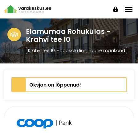
Elamumaa Rohukülas -
Krahvi tee 10
Krahvi tee 10, Haapsalu linn, Lääne maakond
Oksjon on lõppenud!