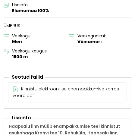
Lisainfo:
Elamumaa 100%
ÜMBRUS
Veekogu:
Veekogunimi:
Meri
Väinameri
Veekogu kaugus:
1500 m
Seotud failid
Kinnistu elektroonilise enampakkumise korras
võõra.pdf
Lisainfo
Haapsalu linn müüb enampakkumise teel kinnistut
asukohaga
Krahvi tee 10, Rohuküla, Haapsalu linn,