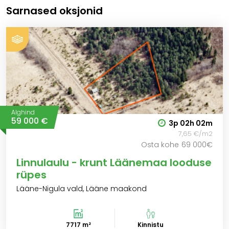
Sarnased oksjonid
Alghind
59 000 €
3p
02h
02m
7,65 €/m2
Osta kohe
69 000€
Linnulaulu - krunt Läänemaa looduse
rüpes
Lääne-Nigula vald, Lääne maakond
7717 m²
Kinnistu