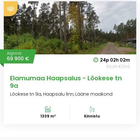
Alghind
69 900 €
24p
02h
02m
52,20 €/m2
Elamumaa Haapsalus - Lõokese tn
9a
Lõokese tn 9a, Haapsalu linn, Lääne maakond
1339 m²
Kinnistu