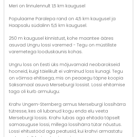
Meri on linnulennult 1,5 km kaugusel
Populaarne Paralepa rand on 4,5 km kaugusel ja
Haapsalu südalinn 5,5 km kaugusel.
250 m kaugusel kinnistust, kohe maantee ääres
asuvad Ungru lossi varemed - Tegu on müstiliste
varemetega looduskaunis kohas.
Ungru loss on Eesti üks mõjuvamaid neobarokseid
hooneid, kuigi täielikult ei valminud loss kunagi. Tegu
on võimsa ehitisega, mis on peaaegu täpne koopia
Saksamaal asuva Merseburgi lossist. Lossi ehitamise
taga oli kurb armulugu:
Krahv Ungern-Sternberg armus Merseburgi lossihärra
tütresse, kes oli lubanud kogu enda elu veeta
Merseburgi lossis. Krahv lubas aga ehitada täpselt
samasuguse lossi, millega lossihärra tütar nõustus.
Lossi ehitustööd aga peatusid, kui krahvi armastatu