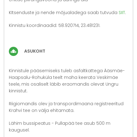
KItsenduste ja nende mõjualadega saab tutvuda
SIIT
.
Kinnistu koordinaadid: 58.920714, 23.481231.
ASUKOHT
Kinnistule pääsemiseks tuleb asfaltkattega Ääsmäe-
Haapsalu-Rohuküla teelt maha keerata Veskimäe
teele, mis osaliselt läbib eraomandis olevat Ungru
kinnistut.
Riigiomandis olev ja transpordimaana registreeritud
Krahvi tee on välja ehitamata.
Lähim bussipeatus - Pullapää tee asub 500 m
kaugusel.