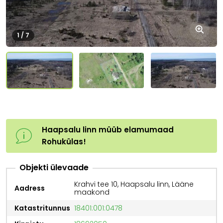
1 / 7
+4
Haapsalu linn müüb elamumaad
Rohukülas!
Objekti ülevaade
Krahvi tee 10, Haapsalu linn, Lääne
Aadress
maakond
Katastritunnus
18401:001:0478