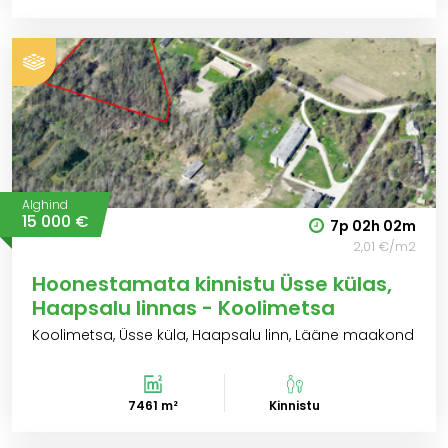
Alghind
15 000 €
7p
02h
02m
2,01 €/m2
Hoonestamata kinnistu Üsse külas,
Haapsalu linnas - Koolimetsa
Koolimetsa, Üsse küla, Haapsalu linn, Lääne maakond
7461 m²
Kinnistu